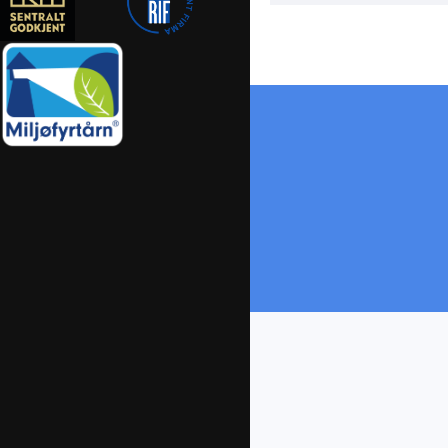
Vi vil gjerne 
Vivamus magna , lacinia eg
tellus. Vivamus magna justo