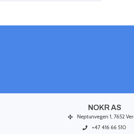
høre fra deg!
et sed, convallis at tellus. Magna justo, lacinia eget consectetur 
, lacinia.
NOKR AS
Neptunvegen 1, 7652 Ver
+47 416 66 510