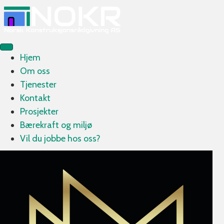
Hjem
Om oss
Tjenester
Kontakt
Prosjekter
Bærekraft og miljø
Vil du jobbe hos oss?